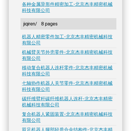
各种金属异形件精密加工-北京杰丰精密机械
科技有限公司
jiqiren/
8 pages
机器人精密零件加工-北京杰丰精密机械科技
有限公司
机械臂关节外壳零件-北京杰丰精密机械科技
有限公司
移动复合机器人连杆零件-北京杰丰精密机械
科技有限公司
七轴协作机器人关节零件-北京杰丰精密机械
科技有限公司
碳纤维臂杆碳纤维机器人连杆-北京杰丰精密
机械科技有限公司
复合机器人紧固装置-北京杰丰精密机械科技
有限公司
双足机器人腿部轻质合金结构件-北京杰丰精