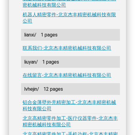
密机械科技有限公司
机器人精密零件-北京杰丰精密机械科技有限
公司
lianxi/
1 pages
联系我们-北京杰丰精密机械科技有限公司
liuyan/
1 pages
在线留言-北京杰丰精密机械科技有限公司
lvhejin/
12 pages
铝合金薄壁外壳精密加工-北京杰丰精密机械
科技有限公司
北京高精密零件加工-医疗仪器零件-北京杰丰
精密机械科技有限公司
北京高精密零件加工-手机边框-北京杰丰精密