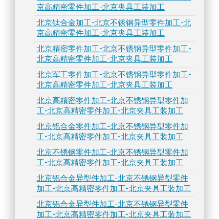
京高精密零件加工-北京夹具工装加工
北京钛合金加工-北京不锈钢异型零件加工-北
京高精密零件加工-北京夹具工装加工
北京精密零件加工-北京不锈钢异型零件加工-
北京高精密零件加工-北京夹具工装加工
北京军工零件加工-北京不锈钢异型零件加工-
北京高精密零件加工-北京夹具工装加工
北京高精密零件加工-北京不锈钢异型零件加
工-北京高精密零件加工-北京夹具工装加工
北京铝合金零件加工-北京不锈钢异型零件加
工-北京高精密零件加工-北京夹具工装加工
北京不锈钢零件加工-北京不锈钢异型零件加
工-北京高精密零件加工-北京夹具工装加工
北京铝合金异型件加工-北京不锈钢异型零件
加工-北京高精密零件加工-北京夹具工装加工
北京铝合金异型件加工-北京不锈钢异型零件
加工-北京高精密零件加工-北京夹具工装加工