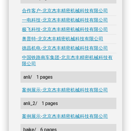
合作客户-北京杰丰精密机械科技有限公司
一电科技-北京杰丰精密机械科技有限公司
极飞科技-北京杰丰精密机械科技有限公司
奥普特-北京杰丰精密机械科技有限公司
德昌机电-北京杰丰精密机械科技有限公司
中国铁路南车集团-北京杰丰精密机械科技有
限公司
anli/
1 pages
案例展示-北京杰丰精密机械科技有限公司
anli_2/
1 pages
案例展示-北京杰丰精密机械科技有限公司
baike/
6 pages