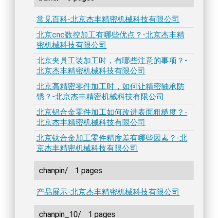
常见百科-北京杰丰精密机械科技有限公司
北京cnc数控加工有哪些优点？-北京杰丰精
密机械科技有限公司
北京夹具工装加工时，有哪些注意的事项？-
北京杰丰精密机械科技有限公司
北京高精密零件加工时，如何让精密轴承防
锈？-北京杰丰精密机械科技有限公司
北京铝合金零件加工如何改进表面粗糙度？-
北京杰丰精密机械科技有限公司
北京钛合金加工零件精度差有哪些因素？-北
京杰丰精密机械科技有限公司
chanpin/
1 pages
产品展示-北京杰丰精密机械科技有限公司
chanpin_10/
1 pages