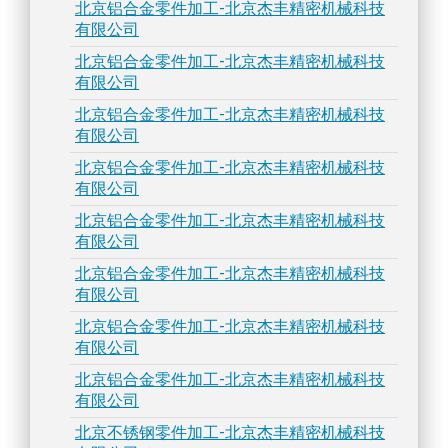
北京铝合金零件加工-北京杰丰精密机械科技
有限公司
北京铝合金零件加工-北京杰丰精密机械科技
有限公司
北京铝合金零件加工-北京杰丰精密机械科技
有限公司
北京铝合金零件加工-北京杰丰精密机械科技
有限公司
北京铝合金零件加工-北京杰丰精密机械科技
有限公司
北京铝合金零件加工-北京杰丰精密机械科技
有限公司
北京铝合金零件加工-北京杰丰精密机械科技
有限公司
北京铝合金零件加工-北京杰丰精密机械科技
有限公司
北京不锈钢零件加工-北京杰丰精密机械科技