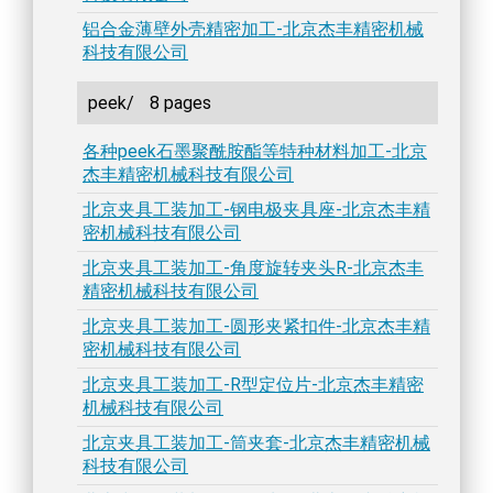
铝合金薄壁外壳精密加工-北京杰丰精密机械
科技有限公司
peek/
8 pages
各种peek石墨聚酰胺酯等特种材料加工-北京
杰丰精密机械科技有限公司
北京夹具工装加工-钢电极夹具座-北京杰丰精
密机械科技有限公司
北京夹具工装加工-角度旋转夹头R-北京杰丰
精密机械科技有限公司
北京夹具工装加工-圆形夹紧扣件-北京杰丰精
密机械科技有限公司
北京夹具工装加工-R型定位片-北京杰丰精密
机械科技有限公司
北京夹具工装加工-筒夹套-北京杰丰精密机械
科技有限公司