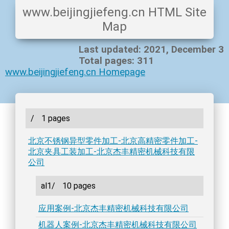
www.beijingjiefeng.cn HTML Site
Map
Last updated: 2021, December 3
Total pages: 311
www.beijingjiefeng.cn Homepage
/
1 pages
北京不锈钢异型零件加工-北京高精密零件加工-
北京夹具工装加工-北京杰丰精密机械科技有限
公司
al1/
10 pages
应用案例-北京杰丰精密机械科技有限公司
机器人案例-北京杰丰精密机械科技有限公司