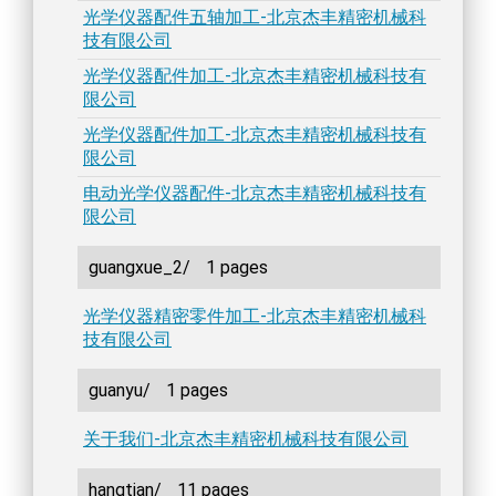
光学仪器配件五轴加工-北京杰丰精密机械科
技有限公司
光学仪器配件加工-北京杰丰精密机械科技有
限公司
光学仪器配件加工-北京杰丰精密机械科技有
限公司
电动光学仪器配件-北京杰丰精密机械科技有
限公司
guangxue_2/
1 pages
光学仪器精密零件加工-北京杰丰精密机械科
技有限公司
guanyu/
1 pages
关于我们-北京杰丰精密机械科技有限公司
hangtian/
11 pages