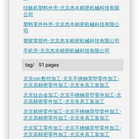
结账机塑料外壳-北京杰丰精密机械科技有限
公司
塑料零件外壳-北京杰丰精密机械科技有限公
司
塑胶零部件-北京杰丰精密机械科技有限公司
手机壳-北京杰丰精密机械科技有限公司
tag/
91 pages
北京cnc数控加工-北京不锈钢异型零件加工-
北京高精密零件加工-北京夹具工装加工
北京钛合金加工-北京不锈钢异型零件加工-北
京高精密零件加工-北京夹具工装加工
北京精密零件加工-北京不锈钢异型零件加工-
北京高精密零件加工-北京夹具工装加工
北京军工零件加工-北京不锈钢异型零件加工-
北京高精密零件加工-北京夹具工装加工