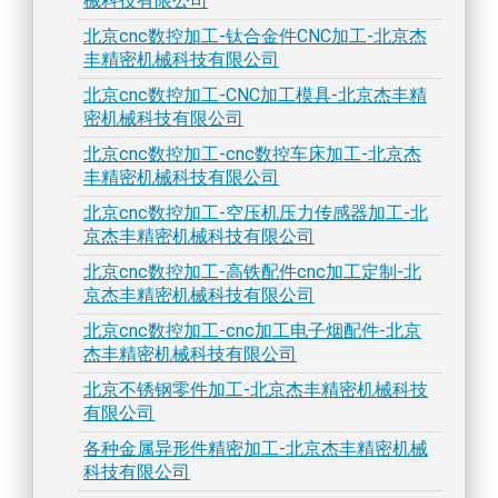
械科技有限公司
北京cnc数控加工-钛合金件CNC加工-北京杰
丰精密机械科技有限公司
北京cnc数控加工-CNC加工模具-北京杰丰精
密机械科技有限公司
北京cnc数控加工-cnc数控车床加工-北京杰
丰精密机械科技有限公司
北京cnc数控加工-空压机压力传感器加工-北
京杰丰精密机械科技有限公司
北京cnc数控加工-高铁配件cnc加工定制-北
京杰丰精密机械科技有限公司
北京cnc数控加工-cnc加工电子烟配件-北京
杰丰精密机械科技有限公司
北京不锈钢零件加工-北京杰丰精密机械科技
有限公司
各种金属异形件精密加工-北京杰丰精密机械
科技有限公司