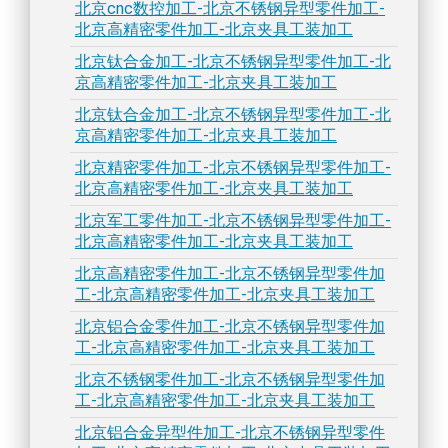
北京cnc数控加工-北京不锈钢异型零件加工-
北京高精密零件加工-北京夹具工装加工
北京钛合金加工-北京不锈钢异型零件加工-北
京高精密零件加工-北京夹具工装加工
北京钛合金加工-北京不锈钢异型零件加工-北
京高精密零件加工-北京夹具工装加工
北京精密零件加工-北京不锈钢异型零件加工-
北京高精密零件加工-北京夹具工装加工
北京军工零件加工-北京不锈钢异型零件加工-
北京高精密零件加工-北京夹具工装加工
北京高精密零件加工-北京不锈钢异型零件加
工-北京高精密零件加工-北京夹具工装加工
北京铝合金零件加工-北京不锈钢异型零件加
工-北京高精密零件加工-北京夹具工装加工
北京不锈钢零件加工-北京不锈钢异型零件加
工-北京高精密零件加工-北京夹具工装加工
北京铝合金异型件加工-北京不锈钢异型零件