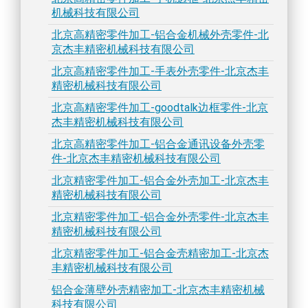
机械科技有限公司
北京高精密零件加工-铝合金机械外壳零件-北
京杰丰精密机械科技有限公司
北京高精密零件加工-手表外壳零件-北京杰丰
精密机械科技有限公司
北京高精密零件加工-goodtalk边框零件-北京
杰丰精密机械科技有限公司
北京高精密零件加工-铝合金通讯设备外壳零
件-北京杰丰精密机械科技有限公司
北京精密零件加工-铝合金外壳加工-北京杰丰
精密机械科技有限公司
北京精密零件加工-铝合金外壳零件-北京杰丰
精密机械科技有限公司
北京精密零件加工-铝合金壳精密加工-北京杰
丰精密机械科技有限公司
铝合金薄壁外壳精密加工-北京杰丰精密机械
科技有限公司