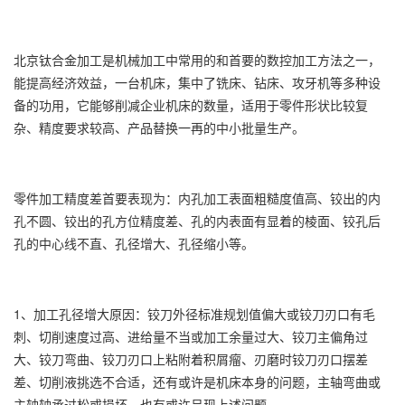
北京钛合金加工是机械加工中常用的和首要的数控加工方法之一，
能提高经济效益，一台机床，集中了铣床、钻床、攻牙机等多种设
备的功用，它能够削减企业机床的数量，适用于零件形状比较复
杂、精度要求较高、产品替换一再的中小批量生产。
零件加工精度差首要表现为：内孔加工表面粗糙度值高、铰出的内
孔不圆、铰出的孔方位精度差、孔的内表面有显着的棱面、铰孔后
孔的中心线不直、孔径增大、孔径缩小等。
1、加工孔径增大原因：铰刀外径标准规划值偏大或铰刀刃口有毛
刺、切削速度过高、进给量不当或加工余量过大、铰刀主偏角过
大、铰刀弯曲、铰刀刃口上粘附着积屑瘤、刃磨时铰刀刃口摆差
差、切削液挑选不合适，还有或许是机床本身的问题，主轴弯曲或
主轴轴承过松或损坏、也有或许呈现上述问题。