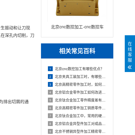
北京cnc数控加工-cnc数控车
产生振动和让刀现
具在深孔内切削，刀
床加工零件
在
线
相关常见百科
客
服
北京cnc数控加工有哪些优点？
1
北京夹具工装加工时，有哪些注意的事项？
2
北京高精密零件加工时，如何让精密轴承防锈？
3
北京铝合金零件加工如何改进表面粗糙度？
4
北京钛合金加工零件精度差有哪些因素？
5
为排出切屑的通
北京高精密零件加工铜质零件的拉毛问题如何解决？
6
北京钛合金加工中，常用的硬质合金钻头种类有哪些？
7
北京铝合金异型件加工对成品外观品质有什么要求？
8
北京不锈钢异型件加工精密零件有什么要求？
9