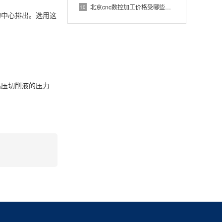
北京cnc数控加工价格受哪些因素影响？
10
的中心排出。选用这
高压切削液的压力