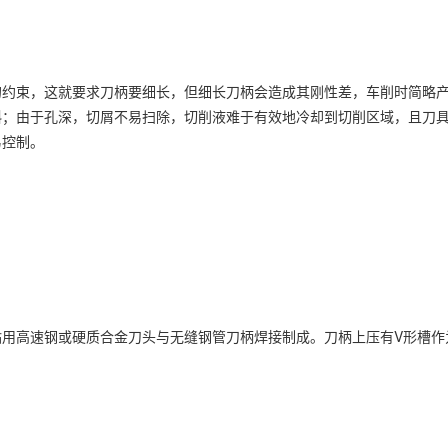
的约束，这就要求刀柄要细长，但细长刀柄会造成其刚性差，车削时简略
斜；由于孔深，切屑不易扫除，切削液难于有效地冷却到切削区域，且刀
易控制。
用高速钢或硬质合金刀头与无缝钢管刀柄焊接制成。刀柄上压有V形槽作