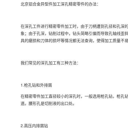
北京铝合金异型件加工
深孔精密零件的办法：
在深孔工件进行精密零件加工时，由于刀柄遭到孔径和孔深
象；由于孔深，钻削过程中，钻头简略引偏而导致孔轴线歪
具的磨损和刀体的损坏等情况都无法查询，使得加工质量不
我们常见的深孔加工有三种方法：
1.枪孔钻和外排屑
在精密零件加工直径较小的深孔时，一般选用枪孔钻，枪孔钻
道。腰形孔是切削液的出口处。
2.高压内排屑钻