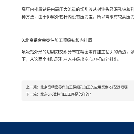
高压内排屑钻是由高压大流量的切削液从封油头经深孔钻和
种方法，由于排屑外套杆内没有压力差，所以需求有较高压力
3.
北京铝合金零件加工
喷吸钻和内排屑
喷吸钻外形的切削刃交织分布在精密零件加工钻头的两边，
下，从这两个喇叭形孔冲入并吸出空心刀杆向外排出。
上一篇：
北京高精密零件加工微细孔加工的应用案例-分配器喷嘴
下一篇：
北京cnc数控加工工序是怎样的？