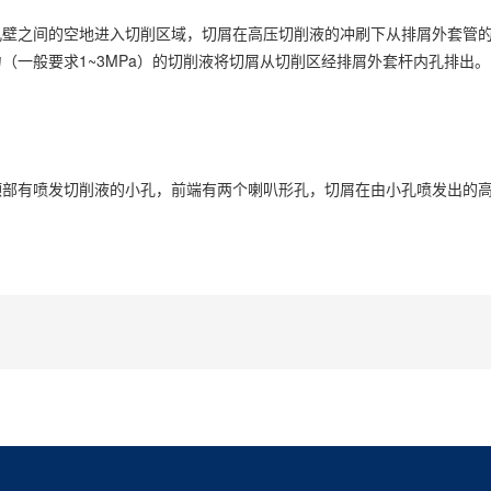
孔壁之间的空地进入切削区域，切屑在高压切削液的冲刷下从排屑外套管
（一般要求1~3MPa）的切削液将切屑从切削区经排屑外套杆内孔排出。
颈部有喷发切削液的小孔，前端有两个喇叭形孔，切屑在由小孔喷发出的