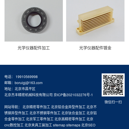
光学仪器配件加工
光学仪器配件镀金
电话： 19910569998
邮箱：boruigj@163.com
地址：北京市昌平区
北京杰丰精密机械科技有限公司
京ICP备2021032276号-1
微信扫一扫
网站导航：
北京精密零件加工
北京铝合金异型件加工
北京不
锈钢异型件加工
北京不锈钢零件加工
北京钛合金加工
北京铝
合金零件加工
北京军工零件加工
北京高精密零件加工
北京
cnc数控加工
北京夹具工装加工
sitemap
sitemaps
北京SEO