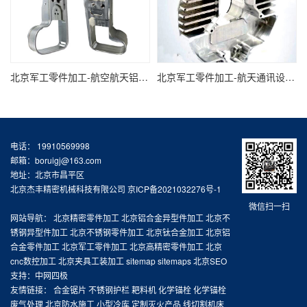
北京军工零件加工-航空航天铝合金零部件
北京军工零件加工-航天通讯设备轻质镁合金零件加工
电话： 19910569998
邮箱：boruigj@163.com
地址：北京市昌平区
北京杰丰精密机械科技有限公司
京ICP备2021032276号-1
微信扫一扫
网站导航：
北京精密零件加工
北京铝合金异型件加工
北京不
锈钢异型件加工
北京不锈钢零件加工
北京钛合金加工
北京铝
合金零件加工
北京军工零件加工
北京高精密零件加工
北京
cnc数控加工
北京夹具工装加工
sitemap
sitemaps
北京SEO
支持：
中网四极
友情链接：
合金锯片
不锈钢护栏
耙料机
化学锚栓
化学锚栓
废气处理
北京防水施工
小型冷库
定制灭火产品
线切割机床